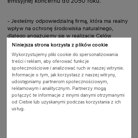
emisyjnej koncernu do 2050 roku.
- Jesteśmy odpowiedzialną firmą, która ma realny
wpływ na ochronę środowiska naturalnego,
dlatego angażujemy się w realizację Celów
Zrównoważonego Rozwoju. Podejmując
Niniejsza strona korzysta z plików cookie
współpracę ze spółką KBR stawiamy kolejny
Wykorzystujemy pliki cookie do spersonalizowania
ważny krok w tym kierunku. Technologia, którą
treści i reklam, aby oferować funkcje
analizujemy, ma umożliwić recykling odpadów z
społecznościowe i analizować ruch w naszej witrynie.
tworzyw sztucznych i wykorzystywanie
Informacje o tym, jak korzystasz z naszej witryny,
pozyskanych w ten sposób surowców do
udostępniamy partnerom społecznościowym,
wytwarzania produktów petrochemicznych i
reklamowym i analitycznym. Partnerzy mogą
rafineryjnych. Będzie to nasza odpowiedź na
połączyć te informacje z innymi danymi otrzymanymi
od Ciebie lub uzyskanymi podczas korzystania z ich
globalne trendy związane z ochroną środowiska,
usług.
która jednocześnie przyczyni się do budowy
wartości koncernu w długiej perspektywie – mówi
Daniel Obajtek, Prezes Zarządu PKN ORLEN
.