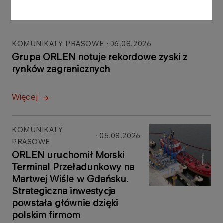
Inne aktualności
KOMUNIKATY PRASOWE
06.08.2026
Grupa ORLEN notuje rekordowe zyski z
rynków zagranicznych
Więcej
KOMUNIKATY
05.08.2026
PRASOWE
ORLEN uruchomił Morski
Terminal Przeładunkowy na
Martwej Wiśle w Gdańsku.
Strategiczna inwestycja
powstała głównie dzięki
polskim firmom