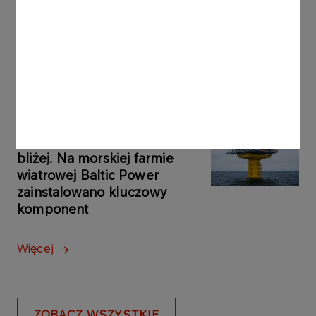
na paliwo. Nawet 150 litrów z
rabatem
Więcej
KOMUNIKATY
29.10.2025
PRASOWE
Energia z Bałtyku coraz
bliżej. Na morskiej farmie
wiatrowej Baltic Power
zainstalowano kluczowy
komponent
Więcej
ZOBACZ WSZYSTKIE