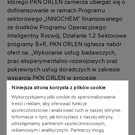
którego PKN ORLEN zamierza ubiegać się o
dofinansowanie w ramach Programu
sektorowego „INNOCHEM” finansowanego
ze środków Programu Operacyjnego
Inteligentny Rozwój, Działanie 1.2 Sektorowe
programy B+R, PKN ORLEN ogłasza nabór
ofert na: „Wykonanie usług badawczych,
prac eksperymentalno-rozwojowych oraz
pokrewnych usług doradczych w zakresie
wsparcia PKN ORLEN w procesie
opracowywania technologii procesu
Niniejsza strona korzysta z plików cookie
hydrorafinacji mieszanek frakcji naftowych z
Wykorzystujemy pliki cookie do spersonalizowania
olejami roślinnymi”.
treści i reklam, aby oferować funkcje
społecznościowe i analizować ruch w naszej witrynie.
Informacje o tym, jak korzystasz z naszej witryny,
Wszelkie informacje dotyczące zapytania
udostępniamy partnerom społecznościowym,
ofertowego, sposobów i terminu składania oferty
reklamowym i analitycznym. Partnerzy mogą