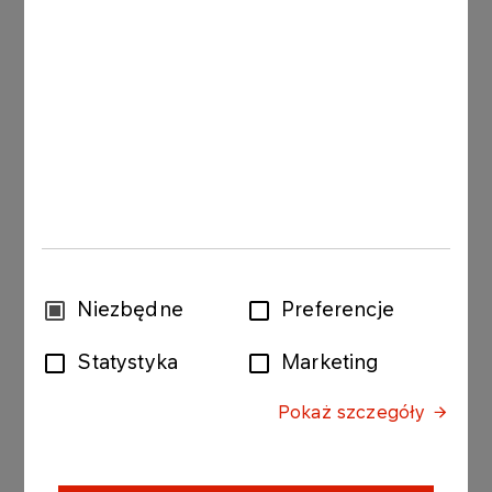
Inne aktualności
KOMUNIKATY PRASOWE
06.08.2026
Grupa ORLEN notuje rekordowe zyski z
rynków zagranicznych
Więcej
Wybór
Niezbędne
Preferencje
KOMUNIKATY
zgody
05.08.2026
PRASOWE
Statystyka
Marketing
ORLEN uruchomił Morski
Terminal Przeładunkowy na
Pokaż szczegóły
Martwej Wiśle w Gdańsku.
Strategiczna inwestycja
powstała głównie dzięki