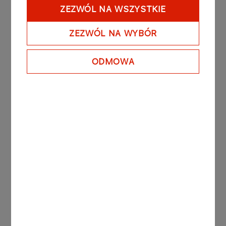
polskim firmom
ZEZWÓL NA WSZYSTKIE
ZEZWÓL NA WYBÓR
Więcej
ODMOWA
KOMUNIKATY PRASOWE
04.08.2026
ORLEN zwiększa skalę inwestycji w OZE.
Nowy projekt połączy farmę słoneczną i
wiatrową
Więcej
ZOBACZ WSZYSTKIE