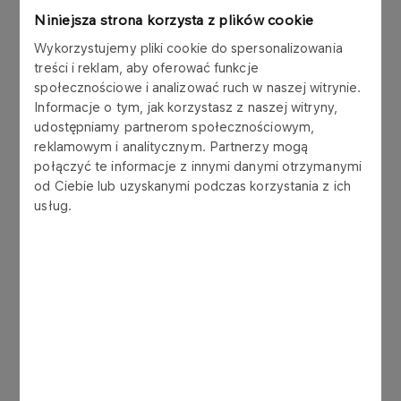
stacji paliw w Krakowie w formule EPC.
Niniejsza strona korzysta z plików cookie
Wykorzystujemy pliki cookie do spersonalizowania
Zatem, ORLEN S.A. zaprasza do odpowiedzi
treści i reklam, aby oferować funkcje
społecznościowe i analizować ruch w naszej witrynie.
poprzez Platformę Zakupową CONNECT
Informacje o tym, jak korzystasz z naszej witryny,
https://connect.orlen.pl/
udostępniamy partnerom społecznościowym,
reklamowym i analitycznym. Partnerzy mogą
Numer zapytania ofertowego: PKN/2/000522/24
połączyć te informacje z innymi danymi otrzymanymi
od Ciebie lub uzyskanymi podczas korzystania z ich
usług.