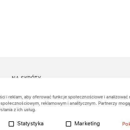
NA SKRÓTY
Ostrzeżenie przed
Przetargi
Z
ci i reklam, aby oferować funkcje społecznościowe i analizować r
oszustwami
r
m społecznościowym, reklamowym i analitycznym. Partnerzy mogą 
Dotacje
tania z ich usług.
Mapa stacji
Plany zakupowe
Statystyka
Marketing
Po