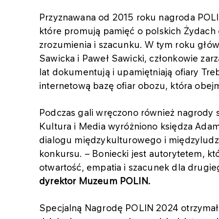
Przyznawana od 2015 roku nagroda POLIN 
które promują pamięć o polskich Żydach 
zrozumienia i szacunku. W tym roku głó
Sawicka i Paweł Sawicki, członkowie zarz
lat dokumentują i upamiętniają ofiary Treb
internetową bazę ofiar obozu, która obejm
Podczas gali wręczono również nagrody 
Kultura i Media wyróżniono księdza Adam
dialogu międzykulturowego i międzyludzk
konkursu. – Boniecki jest autorytetem, kt
otwartość, empatia i szacunek dla drugie
dyrektor Muzeum POLIN.
Specjalną Nagrodę POLIN 2024 otrzymała