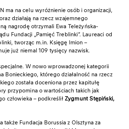
ma na celu wyróżnienie osób i organizacji,
oraz działają na rzecz wzajemnego
wną nagrodę otrzymali Ewa Teleżyńska-
ądu Fundacji „Pamięć Treblinki”. Laureaci od
linki, tworząc m.in. Księgę Imion –
uje już niemal 109 tysięcy nazwisk.
specjalne. W nowo wprowadzonej kategorii
a Bonieckiego, którego działalność na rzecz
iego została doceniona przez kapitułę
óry przypomina o wartościach takich jak
go człowieka – podkreślił
Zygmunt Stępiński,
 także Fundacja Borussia z Olsztyna za