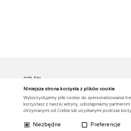
ORLEN
Niniejsza strona korzysta z plików cookie
Copyright © 1996-2026
Wykorzystujemy pliki cookie do spersonalizowania treś
Wszystkie prawa zastrzeżone
korzystasz z naszej witryny, udostępniamy partnero
otrzymanymi od Ciebie lub uzyskanymi podczas korzys
Wybór
Niezbędne
Preferencje
zgody