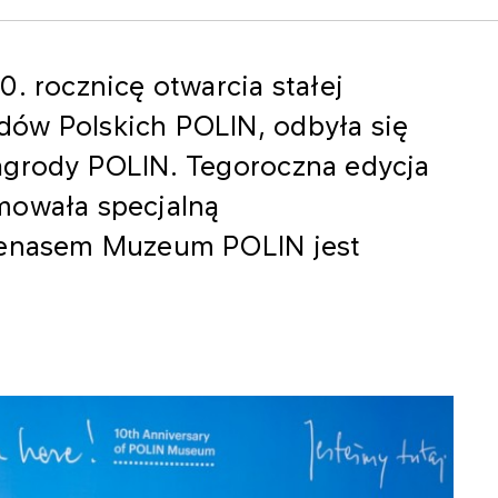
0. rocznicę otwarcia stałej
ów Polskich POLIN, odbyła się
agrody POLIN. Tegoroczna edycja
mowała specjalną
ecenasem Muzeum POLIN jest