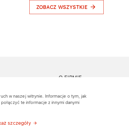
ZOBACZ WSZYSTKIE
O FIRMIE
głoś zapytanie lub
Sponsoring
uch w naszej witrynie. Informacje o tym, jak
eklamację
połączyć te informacje z innymi danymi
Wymagania
bezpieczeństwa
każ szczegóły