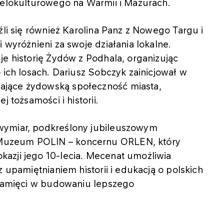
wielokulturowego na Warmii i Mazurach.
źli się również Karolina Panz z Nowego Targu i
 wyróżnieni za swoje działania lokalne.
je historię Żydów z Podhala, organizując
 ich losach. Dariusz Sobczyk zainicjował w
ające żydowską społeczność miasta,
j tożsamości i historii.
wymiar, podkreślony jubileuszowym
Muzeum POLIN – koncernu ORLEN, który
azji jego 10-lecia. Mecenat umożliwia
z upamiętnianiem historii i edukacją o polskich
i pamięci w budowaniu lepszego