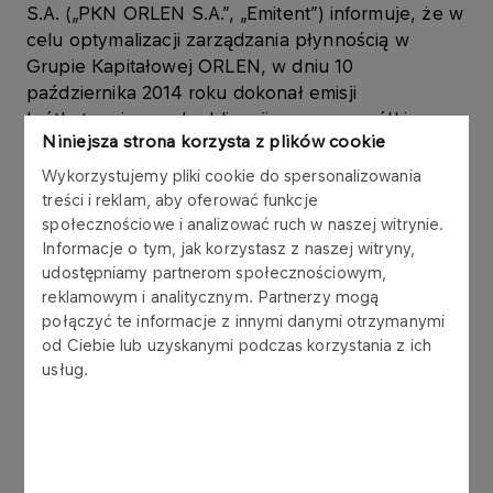
S.A. („PKN ORLEN S.A.”, „Emitent”) informuje, że w
celu optymalizacji zarządzania płynnością w
Grupie Kapitałowej ORLEN, w dniu 10
października 2014 roku dokonał emisji
krótkoterminowych obligacji na rzecz spółki
Niniejsza strona korzysta z plików cookie
zależnej ORLEN Koltrans Sp. z o.o. („ORLEN
Koltrans”), w ramach Programu emisji obligacji,
Wykorzystujemy pliki cookie do spersonalizowania
który Emitent podpisał z konsorcjum 6 banków w
treści i reklam, aby oferować funkcje
listopadzie 2006 roku.
społecznościowe i analizować ruch w naszej witrynie.
Informacje o tym, jak korzystasz z naszej witryny,
udostępniamy partnerom społecznościowym,
Obligacje są wykorzystywane w zarządzaniu
reklamowym i analitycznym. Partnerzy mogą
kapitałem obrotowym Grupy Kapitałowej ORLEN.
połączyć te informacje z innymi danymi otrzymanymi
od Ciebie lub uzyskanymi podczas korzystania z ich
Obligacje zostały wyemitowane zgodnie z ustawą
usług.
z dnia 29 czerwca 1995 r. o obligacjach (tekst
jednolity: Dz.U. z 2001 r. Nr 120, poz. 1300 z późn.
zm.), w złotych polskich, jako papiery wartościowe
na okaziciela, zdematerializowane,
niezabezpieczone, zerokuponowe. Wykup