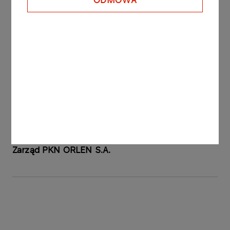
ODMOWA
listopada 2006 roku.
Raport sporządzono na podstawie § 5 ust. 1 pkt 6
oraz § 12 Rozporządzenia Ministra Finansów z
dnia 19 lutego 2009 roku w sprawie informacji
bieżących i okresowych przekazywanych przez
emitentów papierów wartościowych oraz
warunków uznawania za równoważne informacji
wymaganych przepisami prawa państwa
niebędącego państwem członkowskim (Dz. U. z
2014 r. poz. 133).
Zarząd PKN ORLEN S.A.