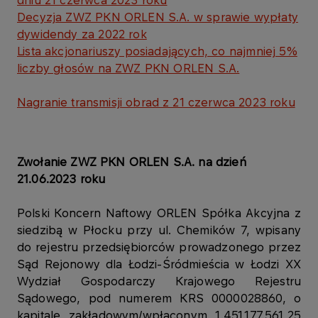
dniu 21 czerwca 2023 roku
Decyzja ZWZ PKN ORLEN S.A. w sprawie wypłaty
dywidendy za 2022 rok
Lista akcjonariuszy posiadających, co najmniej 5%
liczby głosów na ZWZ PKN ORLEN S.A.​
Nagranie transmisji obrad z 21 czerwca 2023 roku​
Zwołanie ZWZ PKN ORLEN S.A. na dzień
21.06.2023 roku
Polski Koncern Naftowy ORLEN Spółka Akcyjna z
siedzibą w Płocku przy ul. Chemików 7, wpisany
do rejestru przedsiębiorców prowadzonego przez
Sąd Rejonowy dla Łodzi-Śródmieścia w Łodzi XX
Wydział Gospodarczy Krajowego Rejestru
Sądowego, pod numerem KRS 0000028860, o
kapitale zakładowym/wpłaconym 1.451.177.561,25