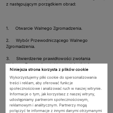
z następującym porządkiem obrad:
1. Otwarcie Walnego Zgromadzenia.
2. Wybór Przewodniczącego Walnego
Zgromadzenia.
3. Stwierdzenie prawidłowości zwołania
Walnego Zgromadzenia i jego zdolności do
Niniejsza strona korzysta z plików cookie
podejmowania uchwał.
Wykorzystujemy pliki cookie do spersonalizowania
4. Przyjęcie porządku obrad.
treści i reklam, aby oferować funkcje
społecznościowe i analizować ruch w naszej witrynie.
Informacje o tym, jak korzystasz z naszej witryny,
5. Wybór Komisji Skrutacyjnej.
udostępniamy partnerom społecznościowym,
reklamowym i analitycznym. Partnerzy mogą
6. Rozpatrzenie Sprawozdania Zarządu z
połączyć te informacje z innymi danymi otrzymanymi