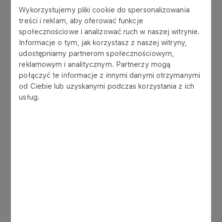
Wykorzystujemy pliki cookie do spersonalizowania
treści i reklam, aby oferować funkcje
MATERIAŁY NA ZWYCZAJNE WALNE
społecznościowe i analizować ruch w naszej witrynie.
ZGROMADZENIE PKN ORLEN S.A. ZWOŁANE NA
Informacje o tym, jak korzystasz z naszej witryny,
DZIEŃ 5 CZERWCA 2020 ROKU
udostępniamy partnerom społecznościowym,
reklamowym i analitycznym. Partnerzy mogą
POBIERZ CAŁOŚĆ
połączyć te informacje z innymi danymi otrzymanymi
od Ciebie lub uzyskanymi podczas korzystania z ich
usług.
1. Ogłoszenie o zwołaniu ZWZ PKN ORLEN S.A.
2. Projekty uchwał ZWZ PKN ORLEN S.A.
3. Uchwały Zarządu PKN ORLEN S.A.
4. Uchwały Rady Nadzorczej PKN ORLEN S.A.
5. Rekomendacja Zarządu Spółki w sprawie podziału
zysku netto za rok obrotowy 2019.
6. Sprawozdanie Rady Nadzorczej PKN ORLEN S.A.
za rok obrotowy 2019.