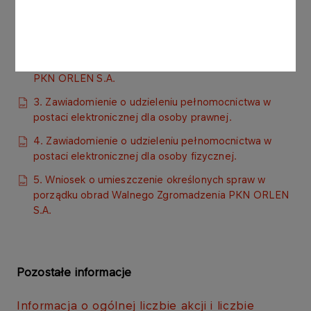
pełnomocników akcjonariuszy, w tym akcjonariuszy,
będących osobami fizycznymi.
2. Formularz do wykonania prawa głosu przez
pełnomocnika na Zwyczajnym Walnym Zgromadzeniu
PKN ORLEN S.A.
3. Zawiadomienie o udzieleniu pełnomocnictwa w
postaci elektronicznej dla osoby prawnej.
4. Zawiadomienie o udzieleniu pełnomocnictwa w
postaci elektronicznej dla osoby fizycznej.
5. Wniosek o umieszczenie określonych spraw w
porządku obrad Walnego Zgromadzenia PKN ORLEN
S.A.​
Pozostałe informacje
Informacja o ogólnej liczbie akcji i liczbie