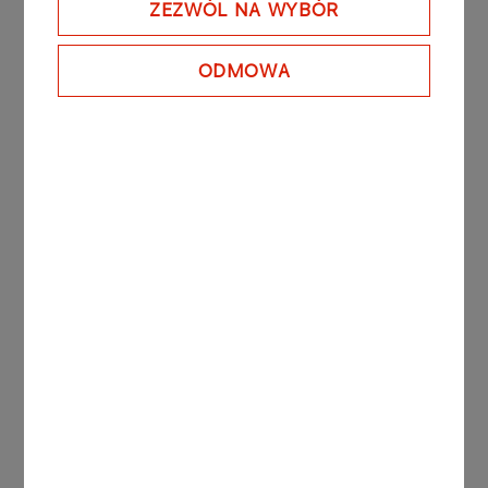
ZEZWÓL NA WYBÓR
3 czerwca 2020r.
Wniosek akcjonariusza, Skarbu Państwa
ODMOWA
dotyczący ZWZ PKN ORLEN S.A. zwołanego
na 5 czerwca 2020 roku​
4 czerwca 2020r.
Wniosek akcjonariusza, Skarbu Państwa
dotyczący ZWZ PKN ORLEN S.A. zwołanego
na 5 czerwca 2020 roku​
FORMULARZE DLA AKCJONARIUSZY PKN
ORLEN S.A.
1. Klauzula informacyjna dla akcjonariuszy PKN
ORLEN S.A. będących osobami fizycznymi oraz