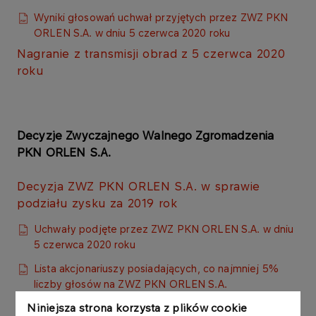
Wyniki głosowań uchwał przyjętych przez ZWZ PKN
ORLEN S.A. w dniu 5 czerwca 2020 roku​​​
Nagranie z transmisji obrad z 5 czerwca 2020
roku​​​​
Decyzje Zwyczajnego Walnego Zgromadzenia
PKN ORLEN S.A. ​
Decyzja ZWZ PKN ORLEN S.A. w sprawie
podziału zysku za 2019 rok​
Uchwały podjęte przez ZWZ PKN ORLEN S.A. w dniu
5 czerwca 2020 roku
Lista akcjonariuszy posiadających, co najmniej 5%
liczby głosów na ZWZ PKN ORLEN S.A. ​
Niniejsza strona korzysta z plików cookie