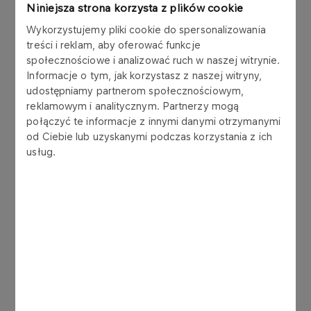
Niniejsza strona korzysta z plików cookie
Nr 37/2025
02-07-2025
Wykorzystujemy pliki cookie do spersonalizowania
Wyrok częściowy w postępowaniu
treści i reklam, aby oferować funkcje
arbitrażowym
społecznościowe i analizować ruch w naszej witrynie.
Informacje o tym, jak korzystasz z naszej witryny,
Więcej
udostępniamy partnerom społecznościowym,
reklamowym i analitycznym. Partnerzy mogą
połączyć te informacje z innymi danymi otrzymanymi
Nr 36/2025
30-06-2025
od Ciebie lub uzyskanymi podczas korzystania z ich
Emisja obligacji serii D w ramach programu
usług.
emisji obligacji średnioterminowych
Więcej
Nr 35/2025
17-06-2025
Nabycie akcji Spółki przez Prezesa Zarządu
ORLEN S.A.
Więcej